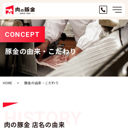
メ
CONCEPT
豚金の由来・こだわり
HOME
豚金の由来・こだわり
HISTORY
肉の豚金 店名の由来